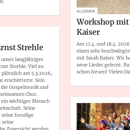
n.
ALLGEMEIN
Workshop mit
Kaiser
Am 17.4. und 18.4. 2026
rnst Strehle
einen sehr beschwingt
mit Sarah Kaiser. Wir ha
 unser langjähriges
neue Lieder gelernt. Ih
nst Strehle. Viel zu
schon freuen! Vielen D
r plötzlich am 5.3.2026,
hr erschütterte. Sein
r die Gospelmusik und
meinsamen Chor.
 ein wichtiger Mensch
einschaft. Seine
, seine freudige
 seine
che Zuversicht werden