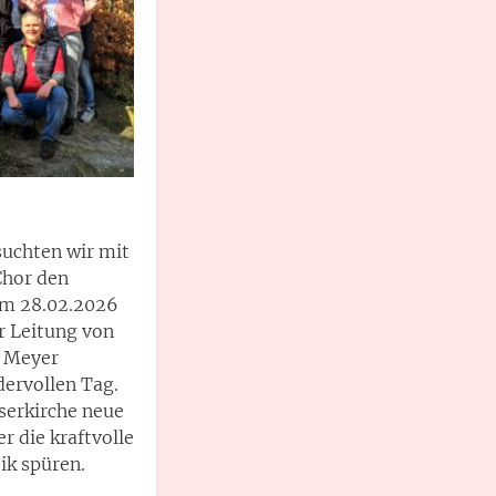
suchten wir mit
Chor den
Am 28.02.2026
r Leitung von
n Meyer
dervollen Tag.
serkirche neue
r die kraftvolle
ik spüren.