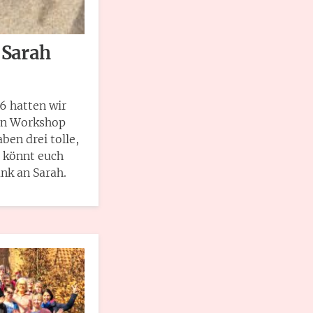
 Sarah
6 hatten wir
en Workshop
ben drei tolle,
r könnt euch
ank an Sarah.